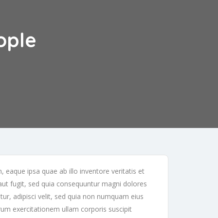
ople
eaque ipsa quae ab illo inventore veritatis et
 aut fugit, sed quia consequuntur magni dolores
ur, adipisci velit, sed quia non numquam eius
m exercitationem ullam corporis suscipit