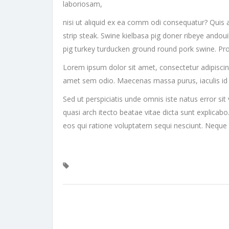
laboriosam,
nisi ut aliquid ex ea comm odi consequatur? Quis a
strip steak. Swine kielbasa pig doner ribeye andoui
pig turkey turducken ground round pork swine. Pros
Lorem ipsum dolor sit amet, consectetur adipiscing 
amet sem odio. Maecenas massa purus, iaculis id se
Sed ut perspiciatis unde omnis iste natus error s
quasi arch itecto beatae vitae dicta sunt explica
eos qui ratione voluptatem sequi nesciunt. Neque