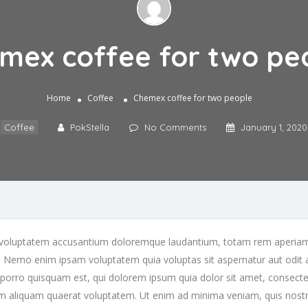
mex coffee for two pe
Home
Coffee
Chemex coffee for two people
Coffee
PokStella
No Comments
January 1, 2020
it voluptatem accusantium doloremque laudantium, totam rem aperiam, 
bo. Nemo enim ipsam voluptatem quia voluptas sit aspernatur aut odit
porro quisquam est, qui dolorem ipsum quia dolor sit amet, consectet
m aliquam quaerat voluptatem. Ut enim ad minima veniam, quis nostru