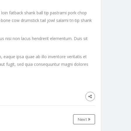
 loin fatback shank ball tip pastrami pork chop
-bone cow drumstick tail jowl salami tri-tip shank
mus nisi non lacus hendrerit elementum. Duis sit
eaque ipsa quae ab illo inventore veritatis et
 aut fugit, sed quia consequuntur magni dolores
Next