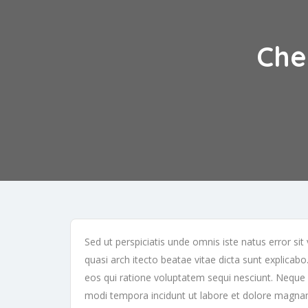
Che
Sed ut perspiciatis unde omnis iste natus error s
quasi arch itecto beatae vitae dicta sunt explica
eos qui ratione voluptatem sequi nesciunt. Neque 
modi tempora incidunt ut labore et dolore magna