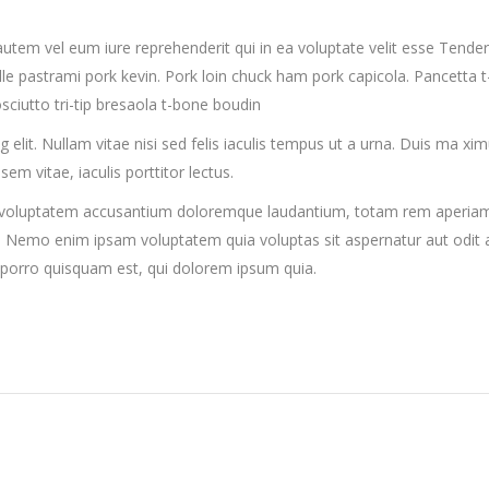
utem vel eum iure reprehenderit qui in ea voluptate velit esse Tender
lle pastrami pork kevin. Pork loin chuck ham pork capicola. Pancetta t
ciutto tri-tip bresaola t-bone boudin
elit. Nullam vitae nisi sed felis iaculis tempus ut a urna. Duis ma xi
m vitae, iaculis porttitor lectus.
it voluptatem accusantium doloremque laudantium, totam rem aperiam, 
bo. Nemo enim ipsam voluptatem quia voluptas sit aspernatur aut odit
 porro quisquam est, qui dolorem ipsum quia.